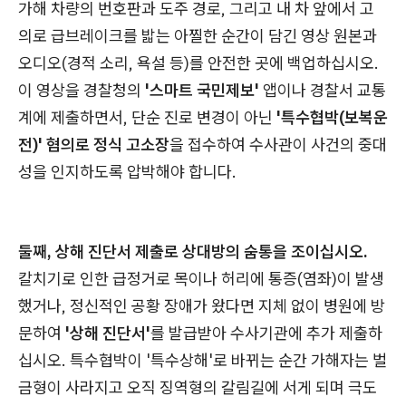
가해 차량의 번호판과 도주 경로, 그리고 내 차 앞에서 고
의로 급브레이크를 밟는 아찔한 순간이 담긴 영상 원본과
오디오(경적 소리, 욕설 등)를 안전한 곳에 백업하십시오.
이 영상을 경찰청의
'스마트 국민제보'
앱이나 경찰서 교통
계에 제출하면서, 단순 진로 변경이 아닌
'특수협박(보복운
전)' 혐의로 정식 고소장
을 접수하여 수사관이 사건의 중대
성을 인지하도록 압박해야 합니다.
둘째, 상해 진단서 제출로 상대방의 숨통을 조이십시오.
칼치기로 인한 급정거로 목이나 허리에 통증(염좌)이 발생
했거나, 정신적인 공황 장애가 왔다면 지체 없이 병원에 방
문하여
'상해 진단서'
를 발급받아 수사기관에 추가 제출하
십시오. 특수협박이 '특수상해'로 바뀌는 순간 가해자는 벌
금형이 사라지고 오직 징역형의 갈림길에 서게 되며 극도