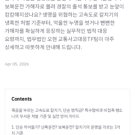
보복운전 가해자로 몰려 경찰의 출석 통보를 받고 눈앞이
캄캄해지셨나요? 생명을 위협하는 고속도로 칼치기의
냉혹한 처벌 기준부터, 억울한 누명을 벗거나 뻔뻔한
가해자를 확실하게 응징하는 실무적인 법적 대응
요령까지, 법무법인 오현 교통사고대응TF팀이 아주
Apr 05, 2026
Contents
죽음을 부르는 고속도로 칼치기, 단순 범칙금? 특수협박과 비접촉 뺑소
니의 무서운 처벌 기준 및 실전 방어 가이드
1. 단순 끼어들기? 난폭운전? 보복운전? 칼치기의 운명을 가르는 3가
지 기준