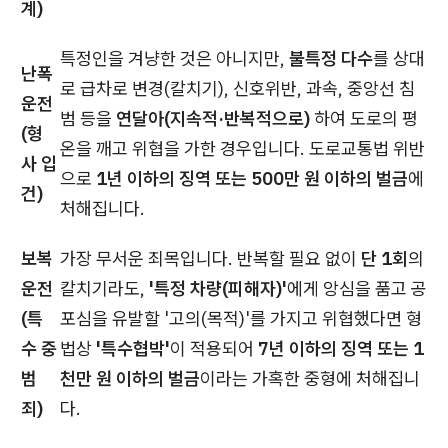
계)
특정인을 겨냥한 것은 아니지만,
불특정 다수
를 상대
난폭
로 급차로 변경(칼치기), 신호위반, 과속, 중앙선 침
운전
범 등을
연달아(지속적·반복적으로)
하여 도로의 평
(형
온을 깨고 위협을 가한 경우입니다. 도로교통법 위반
사 입
으로
1년 이하의 징역 또는 500만 원 이하의 벌금
에
건)
처해집니다.
보복
가장 무서운 죄목입니다. 반복할 필요 없이
단 1회
의
운전
칼치기라도,
'특정 차량(피해자)'
에게 앙심을 품고 공
(특
포심을 유발할 '고의(목적)'를 가지고 위협했다면 형
수 중
법상
'특수협박'
이 적용되어
7년 이하의 징역 또는 1
범
천만 원 이하의 벌금
이라는 가혹한 중형에 처해집니
죄)
다.