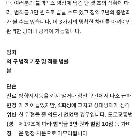
다. 여러분의 블랙박스 영상에 담긴 단 몇 초의 상황에 따
라, 범칙금 3만 원으로 끝날 수도 있고 징역 7년의 중범죄
가 될 수도 있습니다. 이 3가지의 명확한 차이를 아셔야만
완벽한 방어나 공격이 가능합니다.
범죄
의 구
법적 기준 및 적용 법률
분
단순
진로
방향지시등을 켜지 않거나 점선 구간에서 다소 급하
변경
게 끼어들었지만,
1회성
에 그치고 상대방에게 심각
위반
한 위협을 줄 의도가 없었던 경우입니다. 도로교통법
(경
제19조에 따라
범칙금 3만 원과 벌점 10점
등 가벼
징
운 행정 처분으로 마무리됩니다.