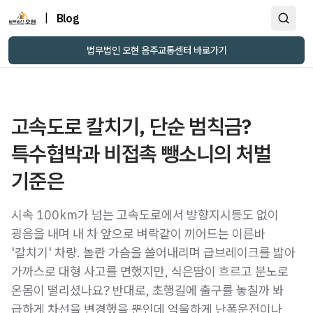
|
Blog
법무법인 오현 음주교통센터 바로가기
고속도로 칼치기, 단순 범칙금?
특수협박과 비접촉 뺑소니의 처벌
기준은
시속 100km가 넘는 고속도로에서 방향지시등도 없이
굉음을 내며 내 차 앞으로 벼락같이 끼어드는 이른바
'칼치기' 차량. 놀란 가슴을 쓸어내리며 급브레이크를 밟아
가까스로 대형 사고를 면했지만, 식은땀이 흐르고 분노로
온몸이 떨리셨나요? 반대로, 초행길에 출구를 놓칠까 봐
급하게 차선을 변경했을 뿐인데 억울하게 난폭운전이나