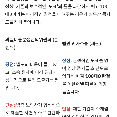
성상, 기존의 보수적인 '도표'의 틀을 과감하게 깨고 100
대0이라는 파격적인 결정을 내려주는 경우가 실무상 몹시
드물기 때문입니다.
과실비율분쟁심의위원회 (분
법원 민사소송 (재판)
심위)
장점:
관행적인 도표를 넘
장점:
별도의 비용이 들지 않
어 영상 증거를 초 단위로
고, 소송 절차에 비해 결과가
엄격히 따져
100대0 판결
상대적으로 빨리 도출되는 편
을 이끌어낼 확률이 가장
입니다.
높습니다.
단점:
양측 보험사가 형식적으
단점:
재판 기간이 수개월
로 제출한 서면 위주로 판단하
이상 길어질 수 있으며, 인