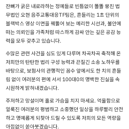
잔뼈가 굵은 내로라하는 정예들로 빈틈없이 똘똘 뭉친 법
무법인 오현 음주교통대응TF팀은, 흔들리는 1초 단위의
블랙박스 영상 이면을 꿰뚫어 보는 예리한 시선과, 불안에
떠는 의뢰인을 가족처럼 따스하게 감싸 안는 깊은 공감 능
력을 모두 갖추고 있습니다.
수많은 관련 사건을 심도 있게 다루며 차곡차곡 축적해 온
저희만의 탄탄한 법리 구성 능력과 끈질긴 소송 노하우를
바탕으로, 보험사의 관행적인 꼼수 앞에서도 한 치의 흔들
림 없이 여러분의 편에 서서 100대0의 명백한 진실을 속
시원하게 밝혀내겠습니다.
주저하고 망설이며 홀로 가슴을 치지 마세요. 억울함으로
얼룩진 여러분의 평범하고 소중했던 일상을 하루빨리 안전
하고 명예롭게 되찾아 드릴 수 있도록 저희의 모든 역량을
아낌없이 쏟아붓겠습니다.