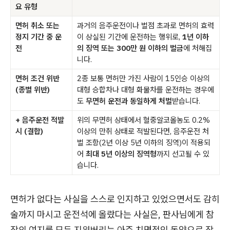
요 유형
면허 취소 또는
과거의 음주운전이나 벌점 초과로 면허의 효력
정지 기간 중 운
이 상실된 기간에 운전하는 행위로,
1년 이하
전
의 징역 또는 300만 원 이하의 벌금
에 처해집
니다.
면허 조건 위반
2종 보통 면허만 가진 사람이 15인승 이상의
(종별 위반)
대형 승합차나 대형 화물차를 운전하는 경우에
도
무면허 운전과 동일하게 처벌
받습니다.
+ 음주운전 적발
위의 무면허 상태에서 혈중알코올농도 0.2%
시 (결합)
이상의 만취 상태로 적발된다면, 음주운전 처
벌 조항(2년 이상 5년 이하의 징역)이 적용되
어
최대 5년 이상의 징역형
까지 선고될 수 있
습니다.
면허가 없다는 사실을 스스로 인지하고 있었으면서도 감히
술까지 마시고 운전석에 올랐다는 사실은, 판사님에게 참
작의 여지를 모두 지워버리는 아주 치명적인 독약으로 작