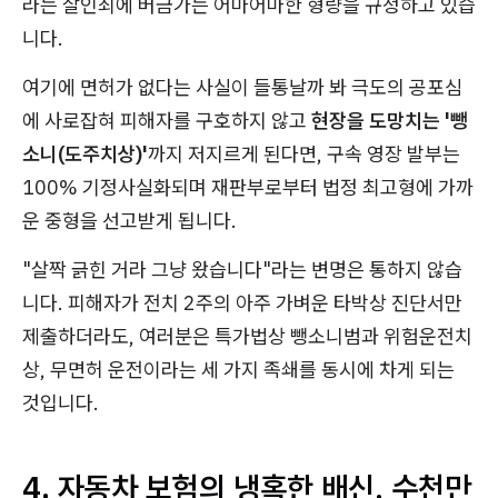
라는 살인죄에 버금가는 어마어마한 형량을 규정하고 있습
니다.
여기에 면허가 없다는 사실이 들통날까 봐 극도의 공포심
에 사로잡혀 피해자를 구호하지 않고
현장을 도망치는 '뺑
소니(도주치상)'
까지 저지르게 된다면, 구속 영장 발부는
100% 기정사실화되며 재판부로부터 법정 최고형에 가까
운 중형을 선고받게 됩니다.
"살짝 긁힌 거라 그냥 왔습니다"라는 변명은 통하지 않습
니다. 피해자가 전치 2주의 아주 가벼운 타박상 진단서만
제출하더라도, 여러분은 특가법상 뺑소니범과 위험운전치
상, 무면허 운전이라는 세 가지 족쇄를 동시에 차게 되는
것입니다.
4. 자동차 보험의 냉혹한 배신, 수천만