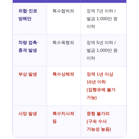
위협·진로
특수협박죄
징역 7년 이하 /
방해만
벌금 1,000만 원
이하
차량 접촉·
특수폭행죄
징역 5년 이하 /
충격 발생
벌금 1,000만 원
이하
부상 발생
특수상해죄
징역 1년 이상
10년 이하
(집행유예 불가
가능)
사망 발생
특수치사죄
중형 불가피
등
(구속 수사
가능성 높음)