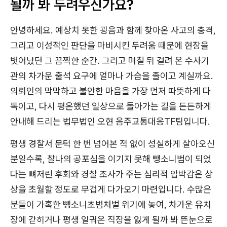
될까 봐 두려우신가요?
안녕하세요. 예상치 못한 굉음과 함께 찾아온 사고의 충격,
그리고 이성적인 판단을 마비시킨 두려움 때문에 현장을
벗어났던 그 끔찍한 순간. 그리고 며칠 뒤 걸려 온 수사기
관의 차가운 출석 요구에 얼마나 가슴을 졸이고 계실까요.
의뢰인의 막막하고 불안한 마음을 가장 먼저 따뜻하게 다
독이고, 다시 평온했던 일상으로 돌아가는 길을 든든하게
안내해 드리는 법무법인 오현 음주교통대응TF팀입니다.
평생 경찰서 문턱 한 번 넘어본 적 없이 성실하게 살아오신
분일수록, 찰나의 공포심을 이기지 못해 뺑소니범이 되었
다는 뼈저린 후회와 경찰 조사가 주는 심리적 압박감은 상
상을 초월할 정도로 무겁게 다가오기 마련입니다. 수많은
분들이 가혹한 뺑소니초범처벌 위기에 놓여, 차가운 유치
장에 갇히거나 평생 일궈온 직장을 잃게 될까 봐 뜬눈으로