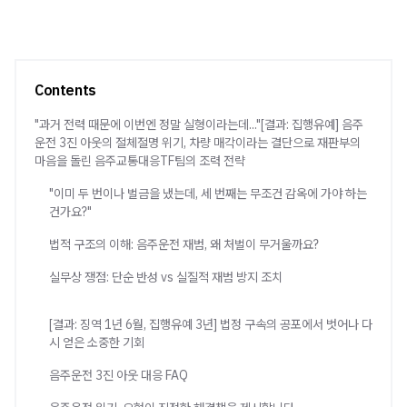
Contents
"과거 전력 때문에 이번엔 정말 실형이라는데..."[결과: 집행유예] 음주
운전 3진 아웃의 절체절명 위기, 차량 매각이라는 결단으로 재판부의
마음을 돌린 음주교통대응TF팀의 조력 전략
"이미 두 번이나 벌금을 냈는데, 세 번째는 무조건 감옥에 가야 하는
건가요?"
법적 구조의 이해: 음주운전 재범, 왜 처벌이 무거울까요?
실무상 쟁점: 단순 반성 vs 실질적 재범 방지 조치
[결과: 징역 1년 6월, 집행유예 3년] 법정 구속의 공포에서 벗어나 다
시 얻은 소중한 기회
음주운전 3진 아웃 대응 FAQ