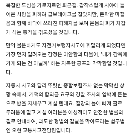
복잡한 도심을 가로지르던 퇴근길. 갑작스럽게 시야에 들
어온 사람을 피하려 급브레이크를 잡았지만, 둔탁한 마찰
음과 함께 바닥에 쓰러진 피해자를 보며 온몸의 피가 차갑
게 식는 충격을 겪으셨을 것입니다.
만약 불운하게도 자전거보행자사고에 휘말리게 되었다면
가장 먼저 밀려오는 감정은 미안함과 더불어, '내가 감옥에
가게 되는 건 아닐까' 하는 지독한 공포와 막막함일 것입니
다.
자동차 사고와 달리 뚜렷한 종합보험조차 없는 막막한 상
황 속에서, 거액의 합의금 요구와 경찰 조사의 압박에 뜬눈
으로 밤을 지새우고 계실 텐데요. 절망의 늪에 빠져 홀로
두려움에 떨고 계실 여러분을 이성적이고 안전한 법률의
길로 안내하여, 과도한 형벌의 칼날을 막아드리는 법무법
인 오현 교통사고전담팀입니다.