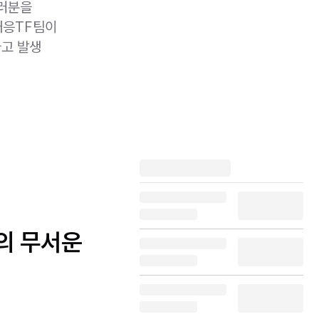
여러분을
대응TF팀이
사고 발생
전의 무서운