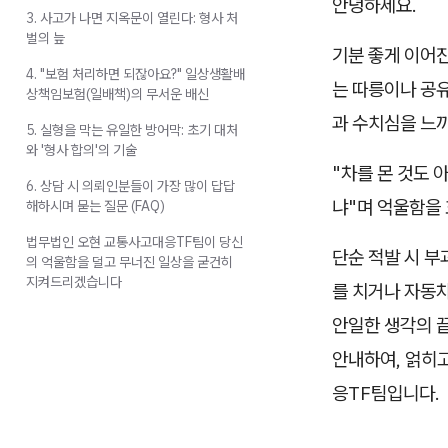
안녕하세요.
3. 사고가 나면 지옥문이 열린다: 형사 처
벌의 늪
기분 좋게 이어진
4. "보험 처리하면 되잖아요?" 일상생활배
는 따릉이나 공
상책임보험(일배책)의 무서운 배신
과 수치심을 느
5. 실형을 막는 유일한 방어막: 초기 대처
와 '형사 합의'의 기술
"차를 몬 것도 
6. 상담 시 의뢰인분들이 가장 많이 답답
냐"며 억울함을 
해하시며 묻는 질문 (FAQ)
법무법인 오현 교통사고대응TF팀이 당신
단순 적발 시 부
의 억울함을 덜고 무너진 일상을 굳건히
지켜드리겠습니다
를 치거나 자동
안일한 생각의 
안내하여, 얽히
응TF팀입니다.