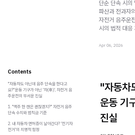
단순 단속 시의
파산과 전과자의
자전거 음주운전
시의 법적 대응
Apr 06, 2026
Contents
"자동차
"자동차도 아닌데 음주 단속을 한다고
요?"운동 기구가 아닌 '차(車)', 자전거 음
주운전의 무서운 진실
운동 기구
1. "맥주 한 캔은 괜찮겠지?" 자전거 음주
단속 수치와 범칙금 기준
진실
2. 내 자동차 면허증이 날아간다? '전기자
전거'의 치명적 함정