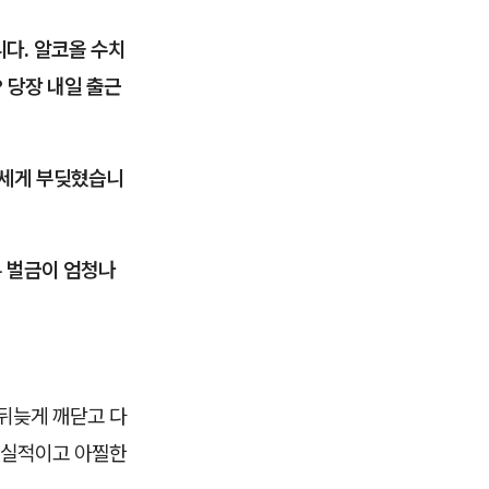
니다. 알코올 수치
 당장 내일 출근
 세게 부딪혔습니
부 벌금이 엄청나
뒤늦게 깨닫고 다
현실적이고 아찔한