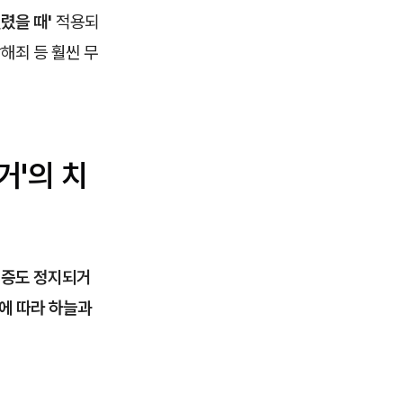
렸을 때'
적용되
해죄 등 훨씬 무
거'의 치
허증도 정지되거
에 따라 하늘과