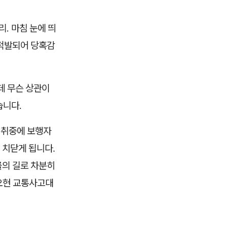
. 마침 눈에 띄
 적발되어 당혹감
데 무슨 상관이
습니다.
 취중에 보행자
 치닫게 됩니다.
률의 길로 차분히
오현 교통사고대