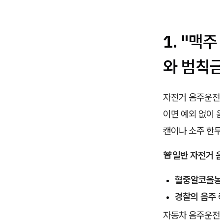
1. "맥
와 범칙
자전거 음주운전
이면 예외 없이 
캔이나 소주 한두
🚨
일반 자전거 
혈중알코올농도
경찰의 음주 
자동차 음주운전 