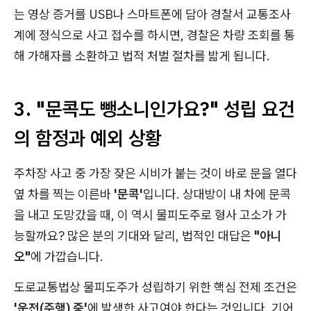
는 영상 증거를 USB나 스마트폰에 담아 경찰서 교통조사
계에 정식으로 사고 접수를 하시면, 경찰은 차량 조회를 통
해 가해자를 소환하고 법적 처벌 절차를 밟게 됩니다.
3. "문콕도 뺑소니인가요?" 성립 요건
의 함정과 예외 상황
주차장 사고 중 가장 잦은 시비가 붙는 것이 바로 문을 열다
옆 차를 찍는 이른바
'문콕'
입니다. 상대방이 내 차에 문콕
을 내고 도망갔을 때, 이 역시 물피도주로 형사 고소가 가
능할까요? 많은 분의 기대와 달리, 법적인 대답은
"아니
오"
에 가깝습니다.
도로교통법상 물피도주가 성립하기 위한 핵심 전제 조건은
'운전(주행) 중'
에 발생한 사고여야 한다는 것입니다. 기어