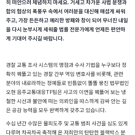
히 떠안으려 체념하지 마세요. 거세고 차가운 사법 분쟁과
합의 협상의 폭풍우 속에서 여러분을 대신해 매섭게 싸워
주고, 가장 든든하고 예리한 방패와 창이 되어 무너진 내일
을 다시 눈부시게 세워줄 법률 전문가에게 언제든 편안하
게 기대어 주시길 바랍니다.
경찰 교통 조사 시스템의 맹점과 수사 기법을 누구보다 정
확히 꿰뚫고 있는 경찰 간부 역임 변호사를 비롯해, 관련
분야의 내로라하는 정예들로 빈틈없이 똘똘 뭉친 법무법인
오현 음주교통대응TF팀은 사고의 이면을 꿰뚫어 보는 냉
철한 시선과 불안에 떠는 의뢰인을 따스하게 감싸 안는 깊
은 공감 능력을 모두 완벽하게 갖추고 있습니다.
수십 년간 수많은 물피도주 및 교통 범죄 사건을 심도 있게
다루며 차곡차곡 축적해 온 저희만의 탄탄한 블랙박스 분