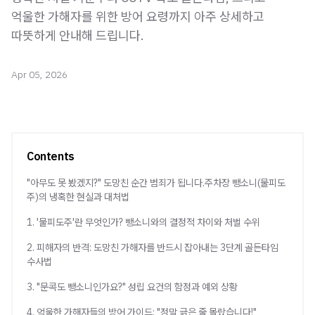
억울한 가해자를 위한 방어 요령까지 아주 상세하고
Apr 05, 2026
Contents
"아무도 못 봤겠지?" 도망친 순간 범죄가 됩니다.주차장 뺑소니(물피도
주)의 냉혹한 현실과 대처법
1. '물피도주'란 무엇인가? 뺑소니와의 결정적 차이와 처벌 수위
2. 피해자의 반격: 도망친 가해자를 반드시 잡아내는 3단계 골든타임
수사법
3. "문콕도 뺑소니인가요?" 성립 요건의 함정과 예외 상황
4. 억울한 가해자들의 방어 가이드: "정말 긁은 줄 몰랐습니다!"