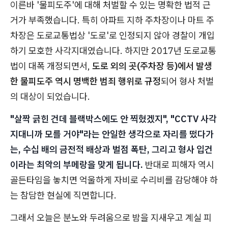
이른바 '물피도주'에 대해 처벌할 수 있는 명확한 법적 근
거가 부족했습니다. 특히 아파트 지하 주차장이나 마트 주
차장은 도로교통법상 '도로'로 인정되지 않아 경찰이 개입
하기 모호한 사각지대였습니다. 하지만 2017년 도로교통
법이 대폭 개정되면서,
도로 외의 곳(주차장 등)에서 발생
한 물피도주 역시 명백한 범죄 행위로 규정
되어 형사 처벌
의 대상이 되었습니다.
"살짝 긁힌 건데 블랙박스에도 안 찍혔겠지", "CCTV 사각
지대니까 모를 거야"라는 안일한 생각으로 자리를 떴다가
는, 수십 배의 금전적 배상과 벌점 폭탄, 그리고 형사 입건
이라는 최악의 부메랑을 맞게 됩니다.
반대로 피해자 역시
골든타임을 놓치면 억울하게 자비로 수리비를 감당해야 하
는 참담한 현실에 직면합니다.
그래서 오늘은 분노와 두려움으로 밤을 지새우고 계실 피