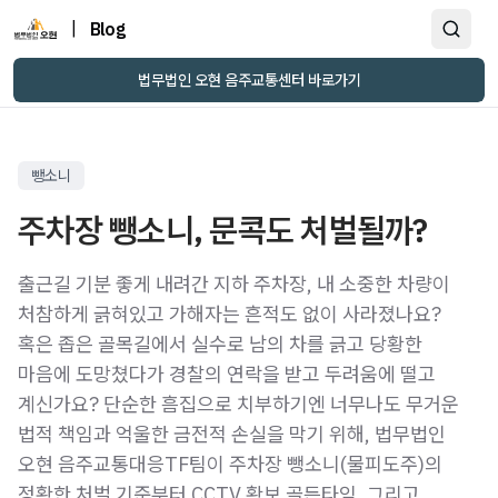
|
Blog
법무법인 오현 음주교통센터 바로가기
뺑소니
주차장 뺑소니, 문콕도 처벌될까?
출근길 기분 좋게 내려간 지하 주차장, 내 소중한 차량이
처참하게 긁혀있고 가해자는 흔적도 없이 사라졌나요?
혹은 좁은 골목길에서 실수로 남의 차를 긁고 당황한
마음에 도망쳤다가 경찰의 연락을 받고 두려움에 떨고
계신가요? 단순한 흠집으로 치부하기엔 너무나도 무거운
법적 책임과 억울한 금전적 손실을 막기 위해, 법무법인
오현 음주교통대응TF팀이 주차장 뺑소니(물피도주)의
정확한 처벌 기준부터 CCTV 확보 골든타임, 그리고