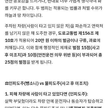
연한 공포감을 느끼거나, 반대로 너무 가볍게 생각하여 화
를 키우곤 합니다. 두 범죄는 적용되는 법률과 처벌 수위가
하늘과 땅 차이입니다.
주차된 차량(사람이 타고 있지 않은 차)을 파손하고 연락처
를 남기지 않은 채 도주한 경우,
도로교통법 제156조 제
10호
가 적용되어
20만 원 이하의 벌금이나 구류, 과료
에
처해집니다. 이와 함께 행정적인 제재로
벌점 15점(사고
후 미조치)과 10점(안전운전 의무 위반 등)이 부과되어 총
25점의 벌점
을 받게 됩니다.
⚖️
인피도주(뺑소니) vs 물피도주(사고 후 미조치)
1. 피해 차량에 사람이 타고 있었다면 (인피도주):
살짝 부딪혔더라도 차량 안에 운전자나 동승자가 탑승하고