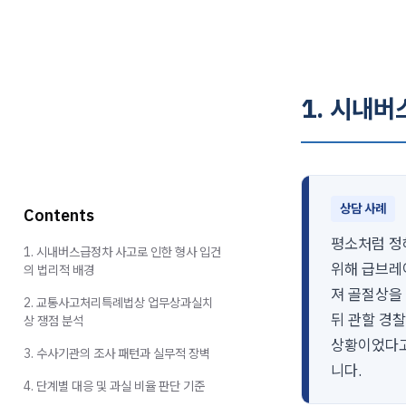
1. 시내
상담 사례
Contents
평소처럼 정
1. 시내버스급정차 사고로 인한 형사 입건
위해 급브레
의 법리적 배경
져 골절상을
2. 교통사고처리특례법상 업무상과실치
뒤 관할 경
상 쟁점 분석
상황이었다고
3. 수사기관의 조사 패턴과 실무적 장벽
니다.
4. 단계별 대응 및 과실 비율 판단 기준