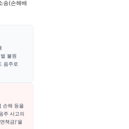
 소송(손해배
해
처벌 불원
도 음주로
업 손해 등을
 음주 사고의
면책금)'을