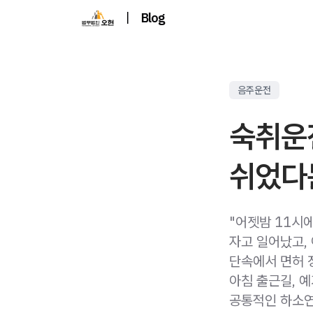
|
Blog
음주운전
숙취운
쉬었다
"어젯밤 11시
자고 일어났고,
단속에서 면허 
아침 출근길, 
공통적인 하소연