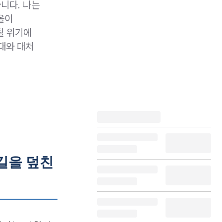
니다. 나는
올이
될 위기에
대와 대처
길을 덮친