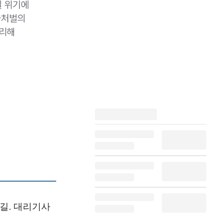
릴 위기에
자처벌의
정리해
길. 대리기사