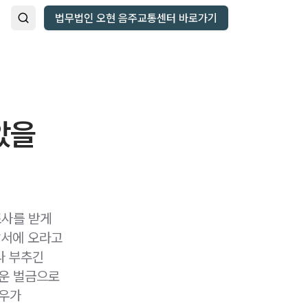
법무법인 오현 음주교통센터 바로가기
았을
리
조사를 받게
찰서에 오라고
나 부추긴
벼운 벌금으로
경우가