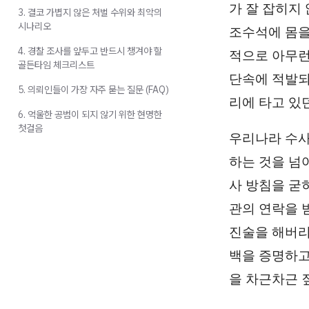
가 잘 잡히지
3. 결코 가볍지 않은 처벌 수위와 최악의
시나리오
조수석에 몸을
4. 경찰 조사를 앞두고 반드시 챙겨야 할
적으로 아무런
골든타임 체크리스트
단속에 적발되
5. 의뢰인들이 가장 자주 묻는 질문 (FAQ)
리에 타고 있
6. 억울한 공범이 되지 않기 위한 현명한
첫걸음
우리나라 수사
하는 것을 넘
사 방침을 굳
관의 연락을 
진술을 해버리
백을 증명하고
을 차근차근 