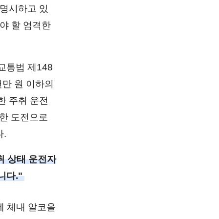
 명시하고 있
야 할 엄격한
교통법 제148
천만 원 이하의
한 주취 운전
한 도전으로
.
취 상태 운전자
다."
제 체내 알코올