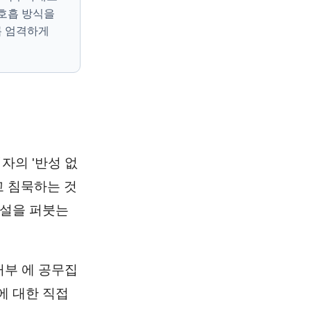
호흡 방식을
록 엄격하게
자의 '반성 없
고 침묵하는 것
욕설을 퍼붓는
부 에 공무집
에 대한 직접