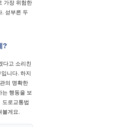
로 가장 위험한
. 섣부른 두
데?
불겠다고 소리친
입니다. 하지
찰관의 명확한
하는 행동을 보
이 도로교통법
펴볼게요.