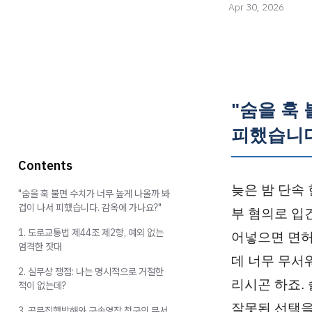
Apr 30, 2026
"숨을 훅
피했습니다
Contents
늦은 밤 단속
"숨을 훅 불면 수치가 너무 높게 나올까 봐
겁이 나서 피했습니다. 감옥에 가나요?"
부 혐의로 입
1. 도로교통법 제44조 제2항, 예외 없는
어넣으면 면허
엄격한 잣대
데 너무 무서
2. 실무상 쟁점: 나는 명시적으로 거절한
리시곤 하죠.
적이 없는데?
잘못된 선택을
3. 공무집행방해와 구속영장 청구의 무서