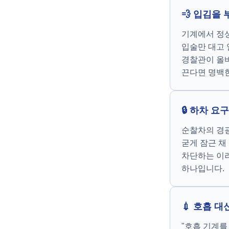
💨 입김을
기계에서 정상
입술만 대고 
경찰관이 올바
끈다면 명백한
🔒 하차 
순찰차의 경광
굳게 잠근 채
차단하는 이러
하나입니다.
💉 호흡 
"호흡 기계를