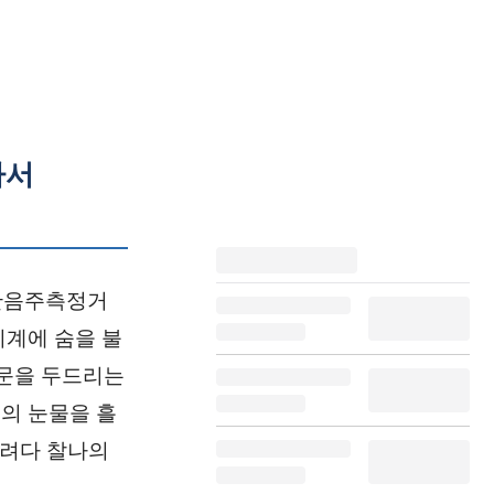
나서
반음주측정거
기계에 숨을 불
창문을 두드리는
의 눈물을 흘
하려다 찰나의