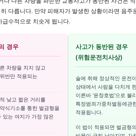
치거나 다른 차량을 파손한 교통사고가 동반된 사건은 적
히 다릅니다. 만약 피해자가 발생한 상황이라면 음
하급수적으로 치솟게 됩니다.
의 경우
사고가 동반된 경우
(위험운전치사상)
른 차량을 치지 않고
 위반만 적용되는
술에 취해 정상적인 운전
상태에서 사람을 다치게 한
이른바 '윤창호법'으로 불
적 낮고 짧은 거리를
특정범죄가중처벌등에관
약식기소를 통한 벌금형을
적용됩니다.
수 있는 여지가 가장 많은
이 법이 적용되면 벌금형의
비율이 극히 낮아지며, 1년