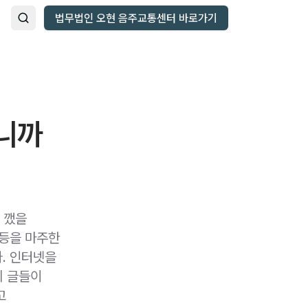
법무법인 오현 음주교통센터 바로가기
니까
다 깼을
광등을 마주한
. 인터넷을
의 글들이
고