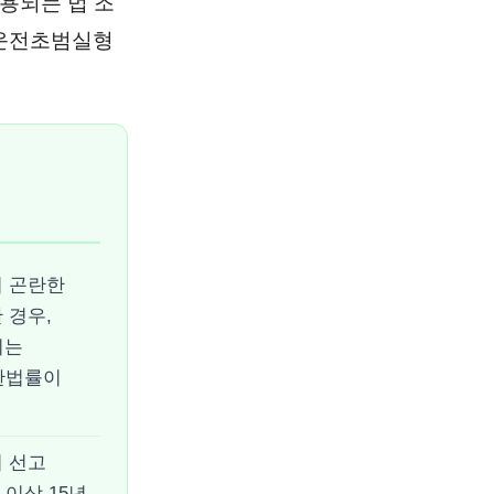
용되는 법 조
주운전초범실형
이 곤란한
 경우,
리는
한법률이
 선고
 이상 15년