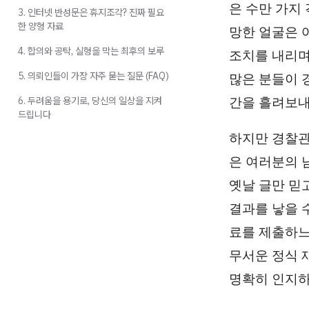
은 수만 가지
3. 인터넷 반성문은 휴지조각? 진짜 필요
한 양형 자료
망한 얼굴은 
4. 합의와 공탁, 실형을 막는 최후의 보루
조치를 내리며
5. 의뢰인들이 가장 자주 묻는 질문 (FAQ)
많은 분들이 
6. 두려움을 용기로, 당신의 일상을 지켜
간을 흘려보내
드립니다
하지만 경찰관
은 여러분의 
옛날 글만 믿
결과를 낳을 
료를 제출하느
무서운 정식 
명확히 인지하