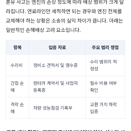
혼유 사고는 엔진의 손상 정도에 따라 배상 범위가 크게 달
라집니다. 연료라인만 세척하면 되는 경우와 엔진 전체를
교체해야 하는 상황은 소송의 실익 차이가 큽니다. 아래는
일반적인 손해배상 고려 요소입니다.
항목
입증 자료
주요 법리 쟁점
수리 범위의 적
수리비
정비소 견적서 및 영수증
정성
간접 손
렌터카 계약서 및 사업자
필수 비용 여부
해
등록증
확인
격락 손
교환 가치 하락
차량 성능점검 기록부
해
입증