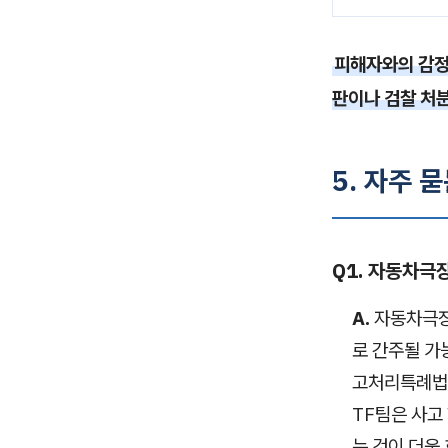
피해자와의 감정
판이나 검찰 처
5. 자주 묻
Q1. 자동차극
A.
자동차극장
로 간주될 가
고처리특례법 
TF팀은 사고
는 것이 더욱