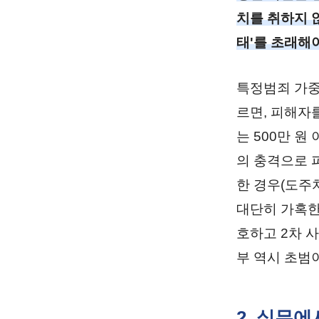
치를 취하지 
태'를 초래해
특정범죄 가중
르면, 피해자
는 500만 원
의 충격으로 
한 경우(도주
대단히 가혹한
호하고 2차 
부 역시 초범
2. 실무