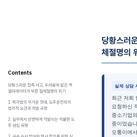
당황스러운
체절명의 
Contents
당황스러운 접촉 사고, 두려움에 밟은 액
실제 상담 
셀러레이터가 부른 절체절명의 위기
최근 저희
1. 특가법의 무거운 잣대, 도주운전죄의
요청하신 
법리적 요건과 처벌 규정
중소기업의
2. 실무에서 빈번하게 적발되는 억울한 도
중이었습니
주 성립 유형
모퉁이에서
3. 구속 수사 방어와 형사 합의를 위한 실