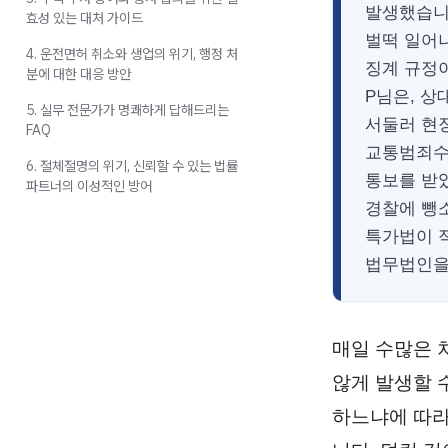
발생했습니
효성 있는 대처 가이드
벌떡 일어나
4. 운전면허 취소와 생업의 위기, 행정 처
징계 규정
분에 대한 대응 방안
P님은, 
5. 실무 전문가가 명쾌하게 답해드리는
서둘러 현장
FAQ
교통범죄수
6. 절체절명의 위기, 신뢰할 수 있는 법률
통보를 받
파트너의 이성적인 방어
경찰에 뺑
특가법이 
법무법인을
매일 수많은 
않게 발생할 
하느냐에 따라