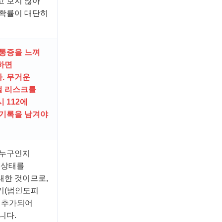
고 보지 않아
 확률이 대단히
 통증을 느껴
하면
. 무거운
 리스크를
 112에
 기록을 남겨야
 누구인지
 상태를
래한 것이므로,
기(범인도피
 추가되어
니다.