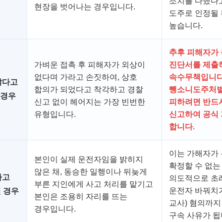
조치를 다했다
현장을 벗어나는 경우입니다.
도주로 인정될
높습니다.
추후 피해자가
가벼운 접촉 후 피해자가 외상이
진단서를 제출
없다며 가라고 손짓하여, 상호
속수무책입니다
찮다고
합의가 되었다고 착각하고 경찰
뺑소니도주처벌
 경우
신고 없이 헤어지는 가장 빈번한
피하려면 반드시
유형입니다.
신고하여 공식
합니다.
이는 가해자가
본인이 실제 운전자임을 밝히지
확정할 수 없는
않은 채, 동승한 일행이나 뒤늦게
사고
의도적으로 초
부른 지인에게 사고 처리를 맡기고
운전자 바꿔치
 경우
본인은 조용히 자리를 뜨는
교사) 혐의까지
경우입니다.
구속 사유가 됩