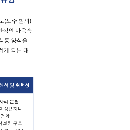
도(도주 범의)
관적인 마음속
 행동 양식을
히게 되는 대
해석 및 위험성
사리 분별
 미성년자나
 명함
적절한 구호