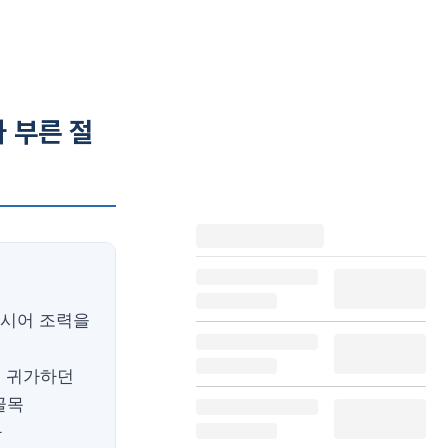
 부른 절
하시어 조력을
고 귀가하던
골목
가