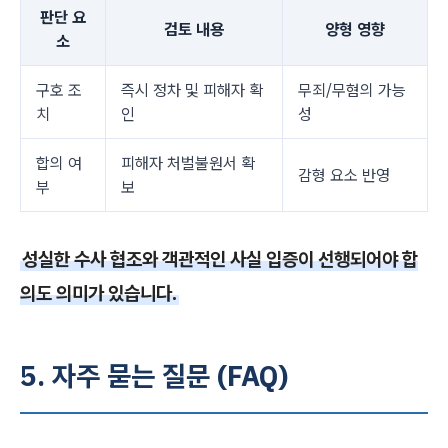
판단 요
검토 내용
양형 영향
소
구호 조
즉시 정차 및 피해자 확
무죄/무혐의 가능
치
인
성
합의 여
피해자 처벌불원서 확
감형 요소 반영
부
보
성실한 수사 협조와 객관적인 사실 입증이 선행되어야 합
의도 의미가 있습니다.
5. 자주 묻는 질문 (FAQ)