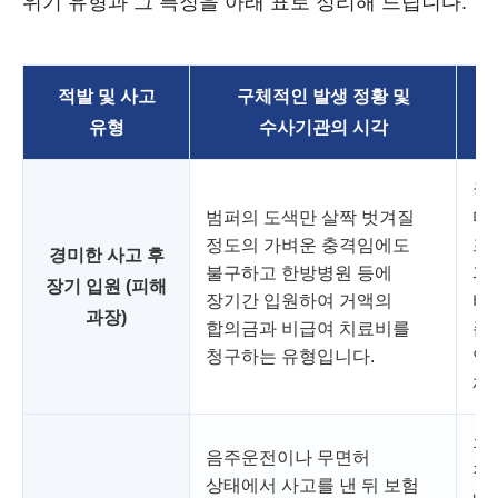
위기 유형과 그 특징을 아래 표로 정리해 드립니다.
적발 및 사고
구체적인 발생 정황 및
유형
수사기관의 시각
국
범퍼의 도색만 살짝 벗겨질
마
정도의 가벼운 충격임에도
프
경미한 사고 후
불구하고 한방병원 등에
과
장기 입원 (피해
장기간 입원하여 거액의
바
과장)
합의금과 비급여 치료비를
존
청구하는 유형입니다.
입
깨
휴
음주운전이나 무면허
정보
상태에서 사고를 낸 뒤 보험