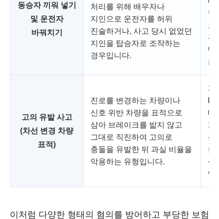
내
동승자 끼워 넣기
처리를 위해 배우자나
혐
및 운전자
지인으로 운전자를 허위
드
진술하거나, 사고 당시 없었던
바꿔치기
부
지인을 탑승자로 조작하는
반
경우입니다.
최
가
진로를 변경하는 차량이나
E
신호 위반 차량을 표적으로
데
고의 유발 사고
삼아 브레이크를 밟지 않고
기
(차선 변경 차량
그대로 직진하여 고의로
운
표적)
충돌을 유발한 뒤 과실 비율을
불
악용하는 유형입니다.
상
입
이처럼 다양한 형태의 혐의를 방어하고 부당한 보험