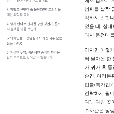
에서 갑자기 
정, "피해자가 괜찮다고 했어요"
범퍼를 살짝 
3. 정말로 부딪힌 줄 몰랐다면? 고의성을
깨는 과학적 증명
각하시곤 합니
4. 형사 합의로 선처를 구할 것인가, 끝까
었을 때, 상
지 결백을 다툴 것인가
다시 운전대를
5. 의뢰인들이 상담실에서 가장 자주 묻는
질문 (FAQ)
하지만 이렇게
6. 억울한 누명, 객관적인 증거와 차가운
법리 분석으로 벗어날 수 있습니다
터 날아온 한
가 귀가 후 
순간, 여러분
법률(특가법)
전락하게 됩니
다", "다친
수사관은 냉랭