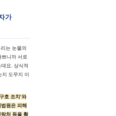
해자가
흘리는 눈물의
바쁘니까 서로
데요. 상식적
는지 도무지 이
'구호 조치'와
대법원은 피해
연락처 등을 확