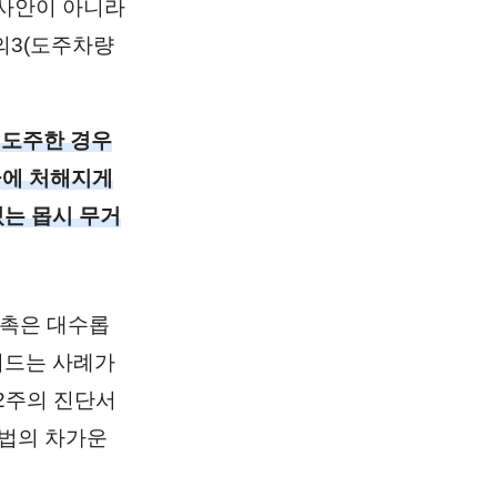
 사안이 아니라
의3(도주차량
 도주한 경우
벌금에 처해지게
있는 몹시 무거
접촉은 대수롭
려드는 사례가
2주의 진단서
가법의 차가운