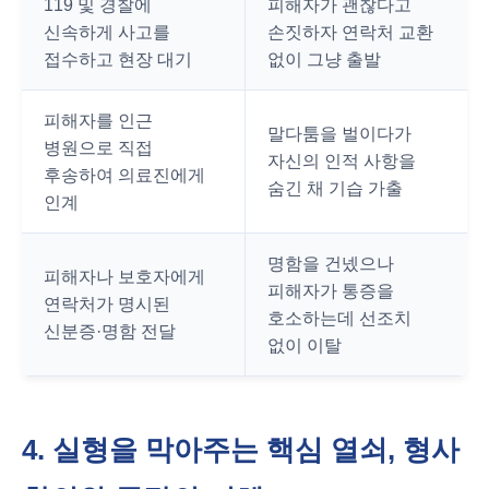
119 및 경찰에
피해자가 괜찮다고
신속하게 사고를
손짓하자 연락처 교환
접수하고 현장 대기
없이 그냥 출발
피해자를 인근
말다툼을 벌이다가
병원으로 직접
자신의 인적 사항을
후송하여 의료진에게
숨긴 채 기습 가출
인계
명함을 건넸으나
피해자나 보호자에게
피해자가 통증을
연락처가 명시된
호소하는데 선조치
신분증·명함 전달
없이 이탈
4. 실형을 막아주는 핵심 열쇠, 형사