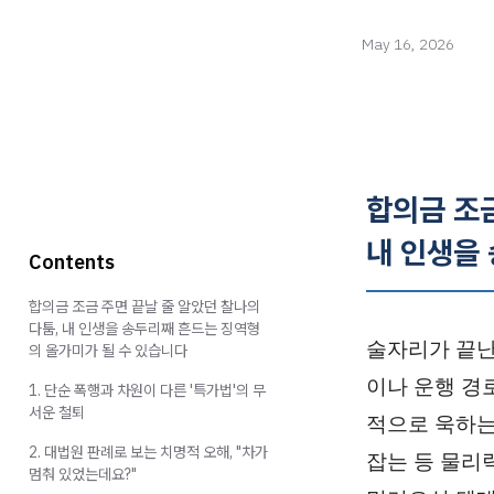
May 16, 2026
합의금 조금
내 인생을
Contents
합의금 조금 주면 끝날 줄 알았던 찰나의
다툼, 내 인생을 송두리째 흔드는 징역형
술자리가 끝난
의 올가미가 될 수 있습니다
이나 운행 경
1. 단순 폭행과 차원이 다른 '특가법'의 무
서운 철퇴
적으로 욱하는
2. 대법원 판례로 보는 치명적 오해, "차가
잡는 등 물리
멈춰 있었는데요?"