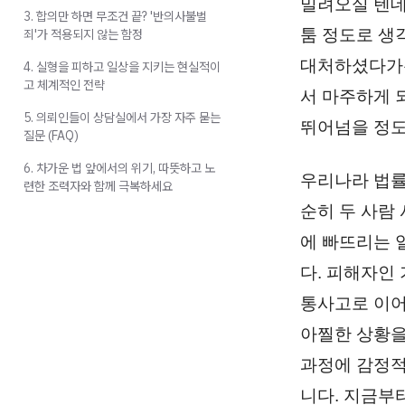
밀려오실 텐데
3. 합의만 하면 무조건 끝? '반의사불벌
툼 정도로 생
죄'가 적용되지 않는 함정
대처하셨다가는
4. 실형을 피하고 일상을 지키는 현실적이
고 체계적인 전략
서 마주하게 
5. 의뢰인들이 상담실에서 가장 자주 묻는
뛰어넘을 정도
질문 (FAQ)
6. 차가운 법 앞에서의 위기, 따뜻하고 노
우리나라 법률
련한 조력자와 함께 극복하세요
순히 두 사람
에 빠뜨리는 
다. 피해자인 
통사고로 이어
아찔한 상황을
과정에 감정적
니다. 지금부