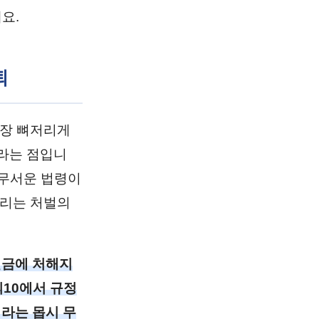
요.
퇴
가장 뼈저리게
라는 점입니
 무서운 법령이
내리는 처벌의
벌금에 처해지
의10에서 규정
이라는 몹시 무