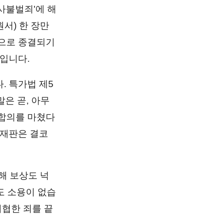
사불벌죄'에 해
서) 한 장만
음으로 종결되기
책입니다.
. 특가법 제5
은 곧, 아무
 합의를 마쳤다
 재판은 결코
해 보상도 넉
도 소용이 없습
위협한 죄를 끝