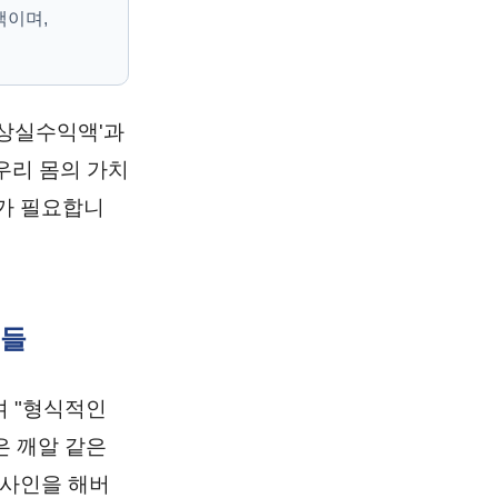
액이며,
'상실수익액'과
우리 몸의 가치
가 필요합니
류들
며 "형식적인
은 깨알 같은
 사인을 해버