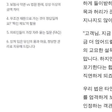
하게 들이받히
3. 보험사 약관 vs 법원 판례, 상상 이상의
금액 차이
목과 허리가 
4. 무조건 재판으로 가는 것이 정답일까
지나지도 않아
요? '특인 제도'의 활용
5. 의뢰인들이 가장 자주 묻는 질문 (FAQ)
"고객님, 지
금 더 얹어드릴
6. 상처 입은 당신의 몸과 마음, 정당한 권
리로 치유해 드립니다
의 교묘한 설
맙니다. 하지
포기한다는 합
직면하게 되죠
우리 법은 타
를 엄격하게 
인정하는 객관