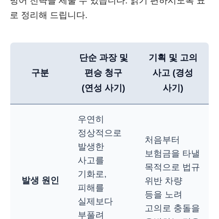
방어 전략을 세울 수 있습니다. 읽기 편하시도록 표
로 정리해 드립니다.
단순 과장 및
기획 및 고의
구분
편승 청구
사고 (경성
(연성 사기)
사기)
우연히
정상적으로
처음부터
발생한
보험금을 타낼
사고를
목적으로 법규
기화로,
발생 원인
위반 차량
피해를
등을 노려
실제보다
고의로 충돌을
부풀려