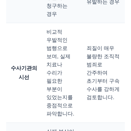
유발하는 경우
청구하는
경우
비교적
우발적인
범행으로
죄질이 매우
보며, 실제
불량한 조직적
치료나
범죄로
수사기관의
수리가
간주하여
시선
필요한
초기부터 구속
부분이
수사를 강하게
있었는지를
검토합니다.
중점적으로
파악합니다.