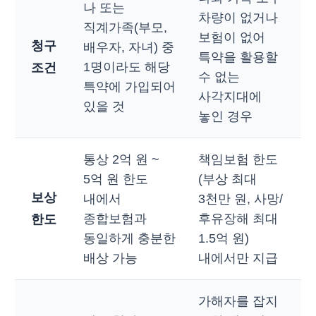
나 또는
차량이 없거나
직계가족(부모,
보험이 없어
청구
배우자, 자녀) 중
특약을 활용할
1명이라도 해당
조건
수 없는
특약에 가입되어
사각지대에
있을 것
놓인 경우
통상 2억 원 ~
책임보험 한도
5억 원 한도
(부상 최대
보상
내에서
3천만 원, 사망/
종합보험과
후유장해 최대
한도
동일하게 충분한
1.5억 원)
배상 가능
내에서만 지급
가해자를 잡지