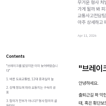
무거운 형사 처
가게 될까 봐 
교통사고전담팀이
아주 상세하고 
Apr 11, 2026
Contents
"브레이
"브레이크를 밟았지만 이미 늦어버렸습니
다"
1. 바뀐 도로교통법, 12대 중과실의 늪
안녕하세요.
2. 상해 정도에 따라 요동치는 구속의 공
포
출퇴근길 꽉 막힌
3. 합의가 전부가 아니다? 형사 합의의 골
때, 혹은 횡단보
든타임