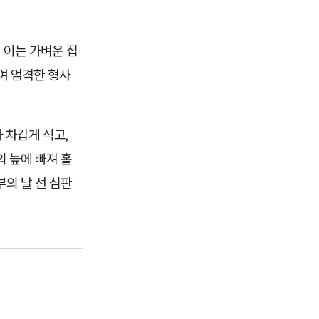
 이는 가벼운 접
여 엄격한 형사
 차갑게 식고,
 늪에 빠져 홀
의 날 선 심판