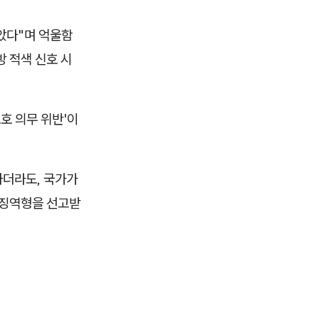
았다"며 억울함
 적색 신호 시
호 의무 위반'이
하더라도, 국가가
 징역형을 선고받