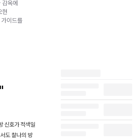
가 감옥에
오현
 가이드를
"
전방 신호가 적색일
면서도 찰나의 방