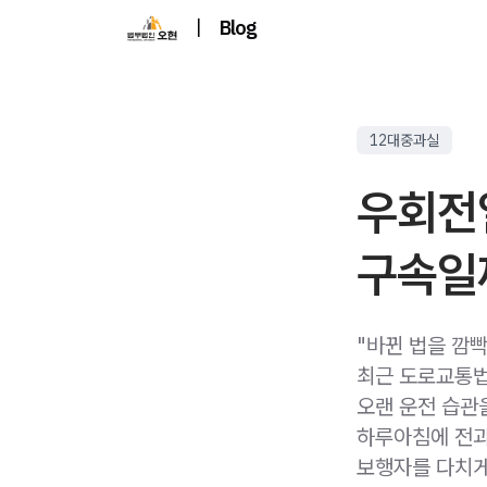
|
Blog
12대중과실
우회전
구속일
"바뀐 법을 깜
최근 도로교통법
오랜 운전 습관
하루아침에 전과
보행자를 다치게