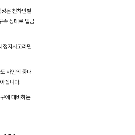
각성은 천차만별
구속 상태로 벌금
일시정지사고라면
라도 사안의 중대
높아집니다.
청구에 대비하는