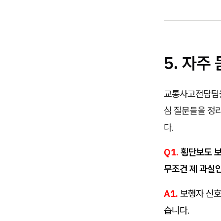
5. 자주 
교통사고전담팀을
심 질문들을 정
다.
Q1.
횡단보도 보
무조건 제 과실
A1.
보행자 신호
습니다.