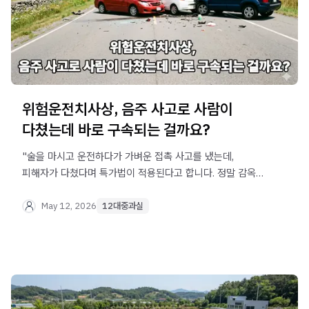
위험운전치사상, 음주 사고로 사람이
다쳤는데 바로 구속되는 걸까요?
"술을 마시고 운전하다가 가벼운 접촉 사고를 냈는데,
피해자가 다쳤다며 특가법이 적용된다고 합니다. 정말 감옥에
가게 되는 걸까요?" 음주운전 중 사고로 사람이 다치면 단순
교통사고가 아닌 매우 무거운 중범죄로 다루어집니다. 특히
May 12, 2026
12대중과실
정상적인 운전이 불가능했다고 판단되면 징역형을 피하기가
무척 어려워지죠. 오늘은 두려움에 떨며 밤잠을 설치는
분들을 위해, 법무법인 오현 음주교통대응TF팀에서 무서운
실형 위기를 극복하고 소중한 일상을 지키는 현명한 대처
방법을 사근사근하게 설명해 드릴게요.