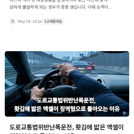
급하게 출발하게 되는 경우가 종종 생깁니다. 이때 승객이
완전히 탑승하거나 내리지 않은 상태에서 문을 열고
출발하다가 다치게 만드는 것을 이른바 개문발차라고 합니다.
May 18, 2026
12대중과실
단순한 운전 미숙이나 실수로 여길 수 있지만, 승객이 상해를
입었다면 12대 중과실 중 하나인 승객 추락 방지 의무
위반에 해당하여 무거운 형사 처벌을 받게 됩니다. 구속
위기나 생업인 운전면허 취소의 두려움에 빠진 기사님들을
위해 법무법인 오현 음주교통대응TF팀에서 현명한 대처법을
꼼꼼하게 안내해 드립니다.
도로교통법위반난폭운전, 홧김에 밟은 액셀이