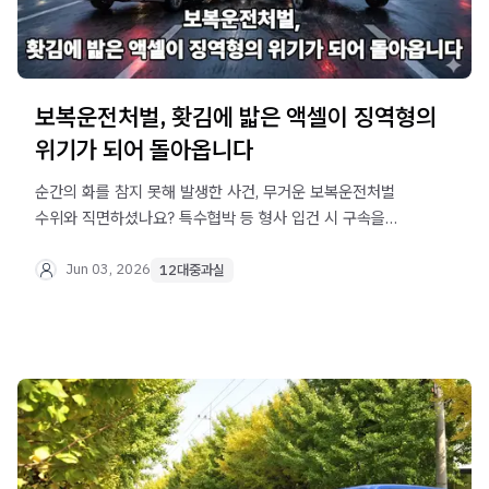
보복운전처벌, 홧김에 밟은 액셀이 징역형의
위기가 되어 돌아옵니다
순간의 화를 참지 못해 발생한 사건, 무거운 보복운전처벌
수위와 직면하셨나요? 특수협박 등 형사 입건 시 구속을
방어하고 합의를 이끌어내는 실무 가이드를 법무법인 오현
음주교통대응TF팀에서 상세히 알려드립니다.
Jun 03, 2026
12대중과실