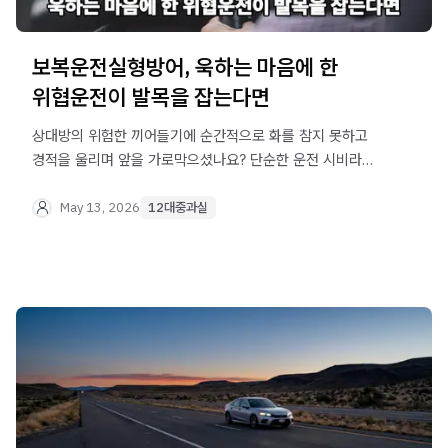
보복운전실형방어, 욱하는 마음에 한
위협운전이 발목을 잡는다면
상대방의 위험한 끼어들기에 순간적으로 화를 참지 못하고
경적을 울리며 앞을 가로막으셨나요? 단순한 운전 시비라고
생각했는데, 경찰로부터 특수협박 혐의로 조사를 받으러
오라는 연락을 받으면 눈앞이 캄캄해지실 텐데요. 최근
May 13, 2026
12대중과실
스마트폰과 블랙박스 제보가 활성화되면서 홧김에 한 행동이
징역형의 위기로 돌아오는 경우가 무척 많습니다. 오늘은
순간의 실수로 무거운 처벌 위기에 놓인 분들을 위해,
법무법인 오현 음주교통대응TF팀에서 소중한 일상을
지켜내는 현명한 대처법을 사근사근하게 설명해 드릴게요.