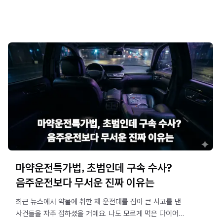
만취 정황을 확인하는 순간 사건은 이른바 '윤창호법'으로
불리던 특정범죄 가중처벌 등에 관한 법률(특가법) 위반으로
급격히 전환됩니다. 일반적인 사고와는 차원이 다른 무거운
징역형이 기다리고 있는 위험운전치상처벌 사건의 냉혹한
실무 현실과, 평온한 일상을 지키기 위해 반드시 알아야 할
대처 요령을 법무법인 오현 음주교통대응TF팀에서
사근사근하고 친절하게 설명해 드릴게요.
마약운전특가법, 초범인데 구속 수사?
음주운전보다 무서운 진짜 이유는
최근 뉴스에서 약물에 취한 채 운전대를 잡아 큰 사고를 낸
사건들을 자주 접하셨을 거예요. 나도 모르게 먹은 다이어트