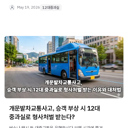
운전대를 잡았다가 불시 단속에 적발되는 분들이 참
많습니다. 특히 과거 음주운전 전력으로 면허가 취소된
May 19, 2026
12대중과실
상태에서 다시 단속되었다면, 단순 벌금형이 아닌 구속
수사로 이어질 위험이 매우 큽니다. 처음에는 가벼운
위반으로 생각했다가 무면허운전처벌 수위의 엄중함을
뒤늦게 깨닫고 후회하는 경우가 실무상 빈번하게 발생합니다.
한순간의 잘못된 판단으로 소중한 일상을 잃지 않도록,
법무법인 오현 음주교통대응TF팀에서 현실적이고 치밀한
법률 방어 가이드를 상세히 알려드립니다.
개문발차교통사고, 승객 부상 시 12대
중과실로 형사처벌 받는다?
버스나 택시 등 대중교통을 운행하시다 보면 시간에 쫓겨