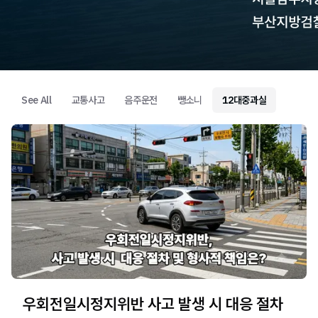
See All
교통사고
음주운전
뺑소니
12대중과실
우회전일시정지위반 사고 발생 시 대응 절차