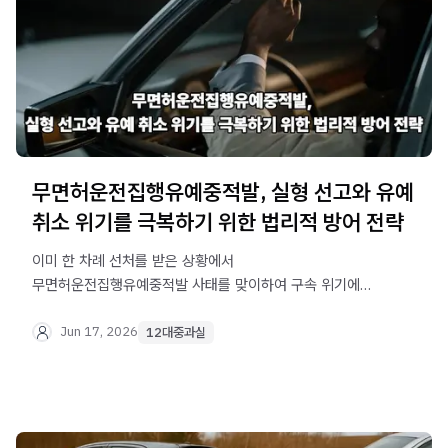
무면허운전집행유예중적발, 실형 선고와 유예
취소 위기를 극복하기 위한 법리적 방어 전략
이미 한 차례 선처를 받은 상황에서
무면허운전집행유예중적발 사태를 맞이하여 구속 위기에
처하셨나요? 집행유예 기간 중의 재범은 유예되었던
징역형까지 살아나 실형을 살게 될 수 있는 절체절명의
Jun 17, 2026
12대중과실
위기이므로 법무법인 오현 음주교통대응TF팀에서 실무적인
해법을 제시합니다.