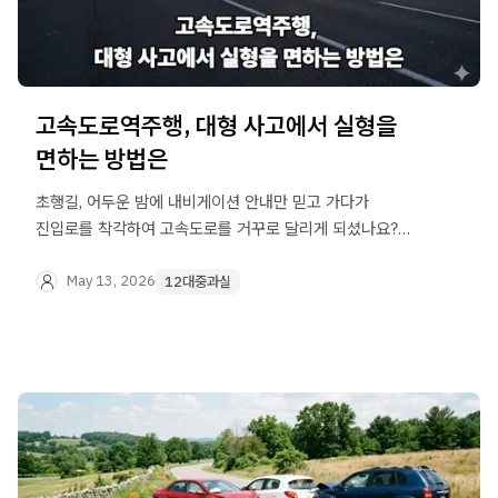
고속도로역주행, 대형 사고에서 실형을
면하는 방법은
초행길, 어두운 밤에 내비게이션 안내만 믿고 가다가
진입로를 착각하여 고속도로를 거꾸로 달리게 되셨나요?
아차 하는 순간 마주 오는 차와 사고가 났다면 그 충격과
공포는 이루 말할 수 없을 것입니다. 단순한 길눈 어두움이나
May 13, 2026
12대중과실
실수였다고 호소해 보아도, 경찰은 이를 매우 무거운 12대
중과실 범죄로 다루며 엄격하게 수사합니다. 당장 구속되거나
징역형을 받을까 봐 뜬눈으로 밤을 지새우는 분들을 위해,
법무법인 오현 음주교통대응TF팀에서 실형을 피하고 소중한
일상을 안전하게 지켜내는 현명한 대처법을 설명해 드릴게요.