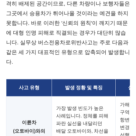
격히 배제된 공간이므로, 다른 차량이나 보행자들은
그곳에서 승용차가 튀어나올 것이라는 예견을 하지
못합니다. 바로 이러한 '신뢰의 원칙'이 깨지기 때문
에 대형 인명 피해로 직결되는 경우가 대단히 많습
니다. 실무상 버스전용차로위반사고는 주로 다음과
같은 세 가지 대표적인 유형으로 압축되어 발생합니
다.
사고 유형
발생 정황 및 특징
실무
가해자
가장 발생 빈도가 높은
구역을
사례입니다. 정체를 피해
항변하
이륜차
파란 실선을 내달리던
변경 
(오토바이)와의
배달 오토바이와, 차선을
선행되