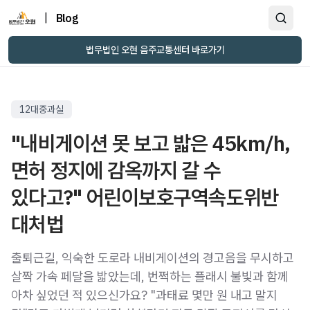
|
Blog
법무법인 오현 음주교통센터 바로가기
12대중과실
"내비게이션 못 보고 밟은 45km/h,
면허 정지에 감옥까지 갈 수
있다고?" 어린이보호구역속도위반
대처법
출퇴근길, 익숙한 도로라 내비게이션의 경고음을 무시하고
살짝 가속 페달을 밟았는데, 번쩍하는 플래시 불빛과 함께
아차 싶었던 적 있으신가요? "과태료 몇만 원 내고 말지