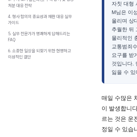
자칫 대형
처분 대응 전략
M님은 이
4. 형사 합의의 중요성과 재판 대응 실무
울리며 상
가이드
추월한 뒤 
5. 실무 전문가가 명쾌하게 답해드리는
물리적인 충
FAQ
교통범죄수
6. 소중한 일상을 되찾기 위한 현명하고
요구를 받
이성적인 결단
것입니다.
잃을 수 
매일 수많은 
이 발생합니다
르는 것은 운
정일 수 있습