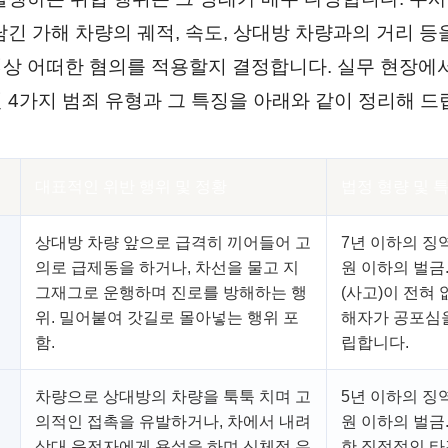
담긴 가해 차량의 궤적, 속도, 상대방 차량과의 거리 
상 어떠한 혐의를 적용할지 결정합니다. 실무 현장에
 4가지 범죄 유형과 그 특징을 아래와 같이 정리해 드
대표적인 위반 행위 및 정황
법정 형량 및 
상대방 차량 앞으로 급격히 끼어들어 고
7년 이하의 징
의로 급제동을 하거나, 차선을 물고 지
원 이하의 벌금
그재그로 운행하며 진로를 방해하는 행
(사고)이 전혀
위. 밀어붙여 갓길로 몰아넣는 행위 포
해자가 공포심
함.
립합니다.
차량으로 상대방의 차량을 툭툭 치며 고
5년 이하의 징
의적인 접촉을 유발하거나, 차에서 내려
원 이하의 벌금
상대 운전자에게 욕설을 하며 신체적 유
한 직접적인 타