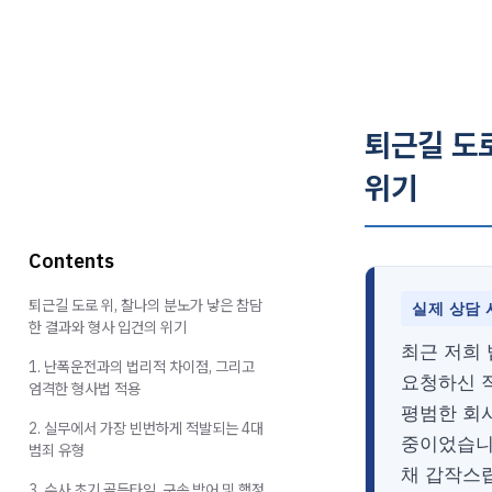
퇴근길 도로
위기
Contents
퇴근길 도로 위, 찰나의 분노가 낳은 참담
실제 상담 
한 결과와 형사 입건의 위기
최근 저희
1. 난폭운전과의 법리적 차이점, 그리고
요청하신 
엄격한 형사법 적용
평범한 회
2. 실무에서 가장 빈번하게 적발되는 4대
중이었습니
범죄 유형
채 갑작스
3. 수사 초기 골든타임, 구속 방어 및 행정