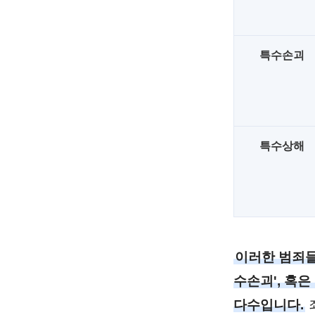
특수손괴
특수상해
이러한 범죄들
수손괴', 혹은
다수입니다.