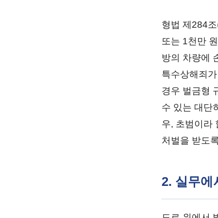
형법 제284
또는 1천만 
방의 차량에 
특수상해죄가 
경우 벌금형 
수 있는 대단
우, 초범이라
처벌을 받도록
2. 실무
도로 위에서 