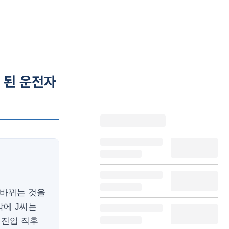
 된 운전자
 바뀌는 것을
각에 J씨는
 진입 직후