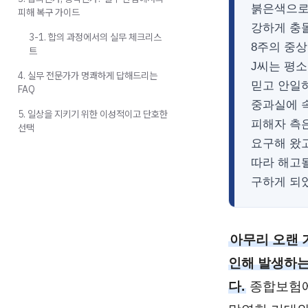
붉은색으로
피해 복구 가이드
강하게 충
3-1. 합의 과정에서의 실무 체크리스
8주의 중상
트
J씨는 평
4. 실무 전문가가 명쾌하게 답해드리는
믿고 안일하
FAQ
중과실에 
5. 일상을 지키기 위한 이성적이고 단호한
피해자 측
선택
요구해 왔고
따라 해고
구하게 되
아무리 오랜 
인해 발생하는
다.
종합보험에