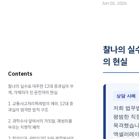
Jun 02, 2026
찰나의 실수
의 현실
Contents
찰나의 실수로 마주한 12대 중과실의 무
게, 가해자가 된 운전자의 현실
상담 사례
1. 교통사고처리특례법의 예외, 12대 중
저희 법무
과실의 엄격한 법적 구조
평범한 직
2. 과학수사 앞에서의 거짓말, 괘씸죄를
목격했습니
부르는 치명적 패착
액셀러레이
3. 합의인가, 공탁인가? 실무 관점에서의