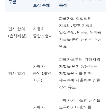
구분
보상 주체
목적
피해자의 직접적인
치료비, 향후 치료비,
민사 합의
자동차
일실수입, 민사상 위자료
(손해배상)
종합보험사
지급을 통한 금전적 배상
완료
피해자로부터 '가해자의
가해자
처벌을 원치 않는다'는
형사 합의
본인 (개인
처벌불원서를 받아
자금)
재판부에 제출하여 양형
감경 유도
피해자가 과도한 금액을
가해자
요구하거나 합의를